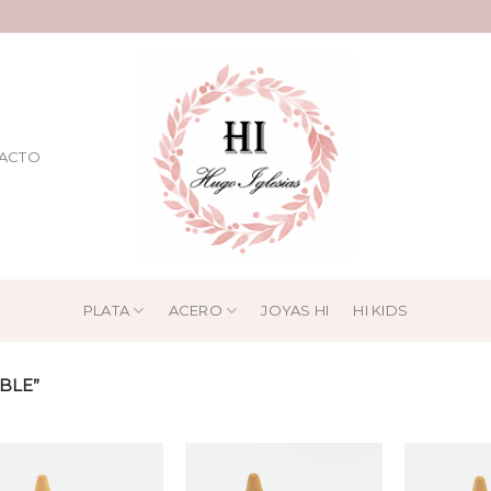
ACTO
PLATA
ACERO
JOYAS HI
HI KIDS
Showi
BLE”