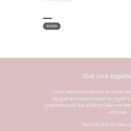
FILTER BY PRICE
Min
Max
price
price
FILTER
Vive una experi
Todos nuestros productos se envían co
Da igual que sea para hacer un regalo o 
preparado para que al abrirlo vivas una expe
adicional.
Para HI eres lo más 