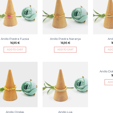
Añadir
Añadir
a la
a la
lista
lista
de
de
deseos
deseos
Anillo Piedra Fucsia
Anillo Piedra Naranja
Ani
16,95
€
16,95
€
1
ADD TO CART
ADD TO CART
ADD
Anillo Do
Añadir
Añadir
1
a la
a la
lista
lista
ADD
de
de
deseos
deseos
Anillo Ondas
Anillo Lúa