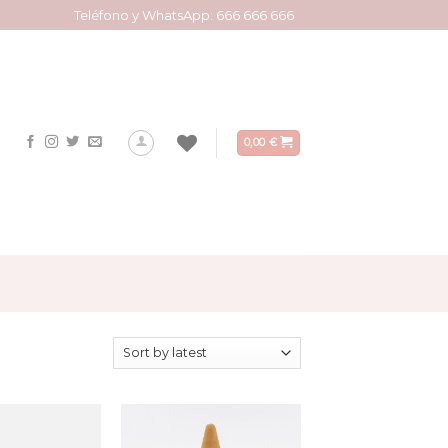
Teléfono y WhatsApp: 666 666 666
0,00
€
ng all 7 results