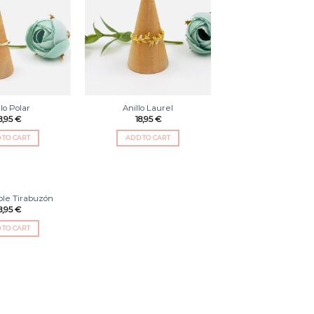
Añadir
Añadir
a la
a la
lista
lista
de
de
deseos
deseos
llo Polar
Anillo Laurel
8,95
€
18,95
€
 TO CART
ADD TO CART
ble Tirabuzón
Añadir
8,95
€
a la
lista
 TO CART
de
deseos