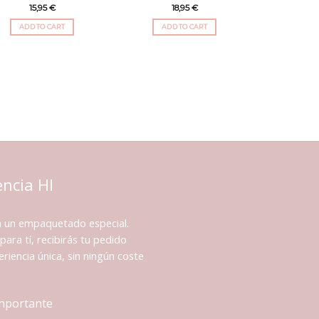
15,95
€
18,95
€
ADD TO CART
ADD TO CART
encia HI
n un empaquetado especial.
para tí, recibirás tu pedido
riencia única, sin ningún coste
importante