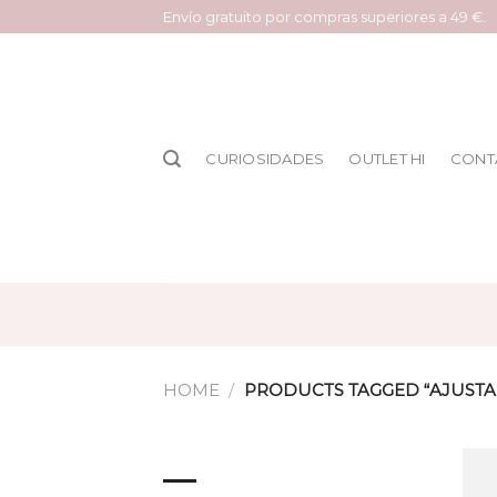
Saltar
Envío gratuito por compras superiores a 49 €.
al
contenido
CURIOSIDADES
OUTLET HI
CONT
HOME
/
PRODUCTS TAGGED “AJUSTA
BROWSE