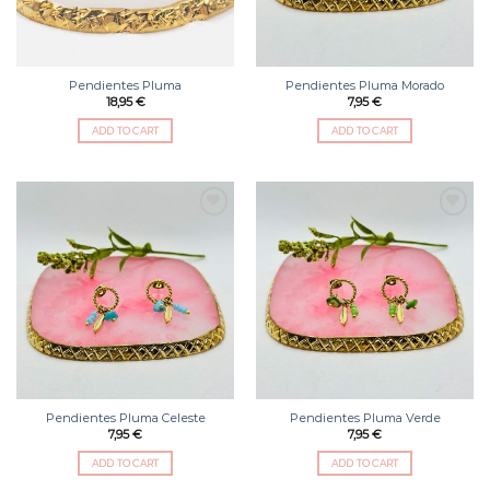
Pendientes Pluma
Pendientes Pluma Morado
18,95
€
7,95
€
ADD TO CART
ADD TO CART
Añadir
Añadir
a la
a la
lista
lista
de
de
deseos
deseos
Pendientes Pluma Celeste
Pendientes Pluma Verde
7,95
€
7,95
€
ADD TO CART
ADD TO CART