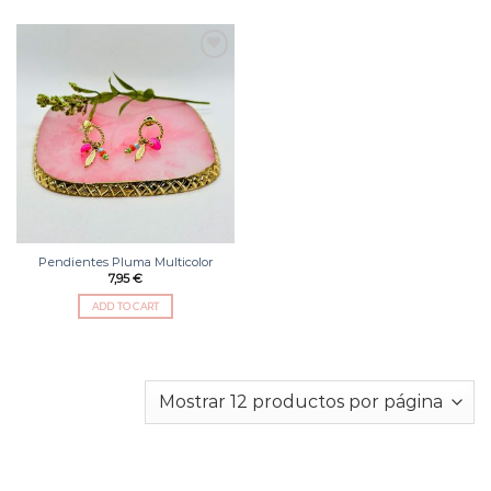
Añadir
a la
lista
de
deseos
Pendientes Pluma Multicolor
7,95
€
ADD TO CART