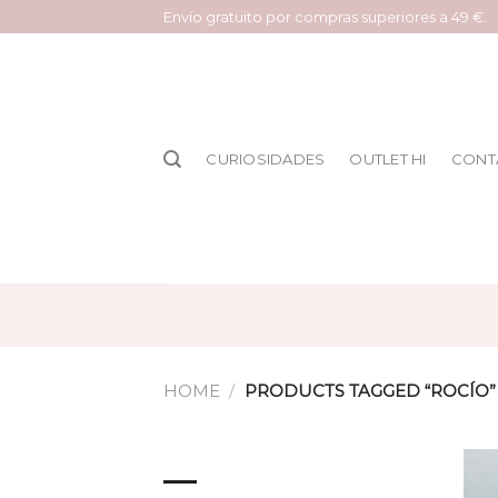
Saltar
Envío gratuito por compras superiores a 49 €.
al
contenido
CURIOSIDADES
OUTLET HI
CONT
HOME
/
PRODUCTS TAGGED “ROCÍO”
BROWSE