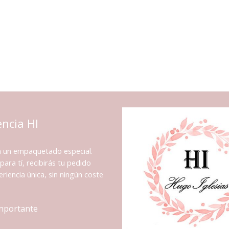
encia HI
n un empaquetado especial.
para tí, recibirás tu pedido
riencia única, sin ningún coste
importante