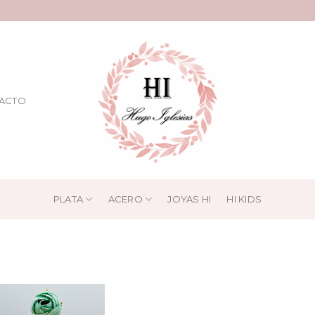
ACTO
PLATA
ACERO
JOYAS HI
HI KIDS
Showing t