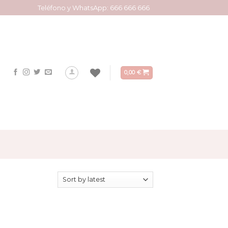
Teléfono y WhatsApp: 666 666 666
0,00
€
he single result