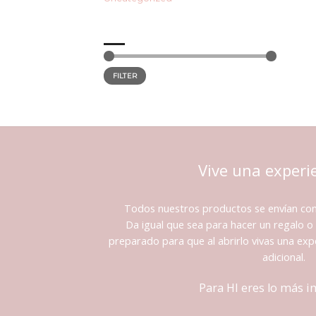
FILTER BY PRICE
Min
Max
Price:
0 €
—
10 €
price
price
FILTER
Vive una experi
Todos nuestros productos se envían co
Da igual que sea para hacer un regalo o 
preparado para que al abrirlo vivas una expe
adicional.
Para HI eres lo más 