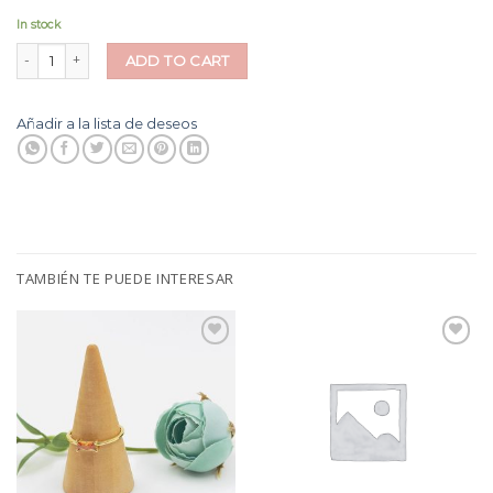
In stock
Cadena Forzada Bolitas quantity
ADD TO CART
Añadir a la lista de deseos
TAMBIÉN TE PUEDE INTERESAR
Añadir
Añadir
a la
a la
lista
lista
de
de
deseos
deseos