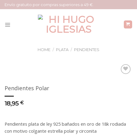
Saltar
Envío gratuito por compras superiores a 49 €.
al
contenido
HOME
/
PLATA
/
PENDIENTES
Añadir
a la
Pendientes Polar
lista
de
deseos
18,95
€
Pendientes plata de ley 925 bañados en oro de 18k rodiada
con motivo colgante estrella polar y circonita