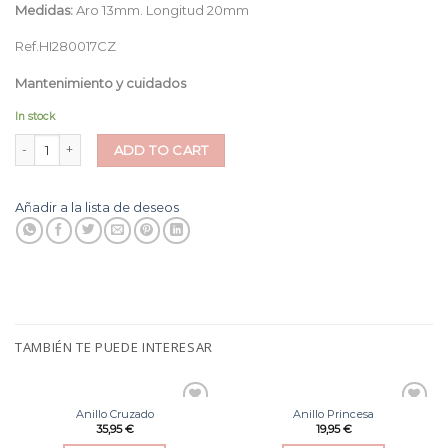
Medidas:
Aro 13mm. Longitud 20mm
Ref.HI280017CZ
Mantenimiento y cuidados
In stock
Pendientes Polar quantity
ADD TO CART
Añadir a la lista de deseos
TAMBIÉN TE PUEDE INTERESAR
Anillo Cruzado
Anillo Princesa
Añadir
Añadir
35,95
€
19,95
€
a la
a la
lista
lista