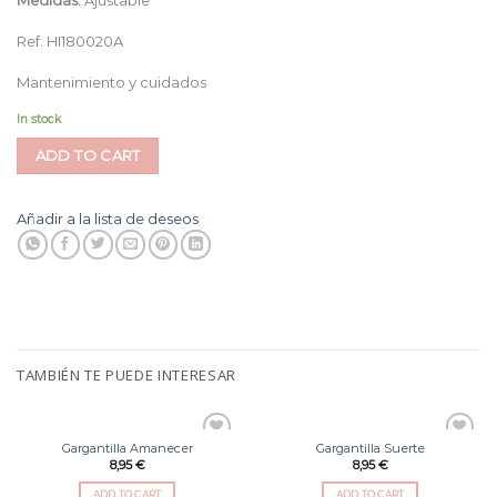
Ref. HI180020A
Mantenimiento y cuidados
In stock
ADD TO CART
Añadir a la lista de deseos
TAMBIÉN TE PUEDE INTERESAR
Gargantilla Amanecer
Gargantilla Suerte
Añadir
Añadir
8,95
€
8,95
€
a la
a la
lista
lista
de
de
ADD TO CART
ADD TO CART