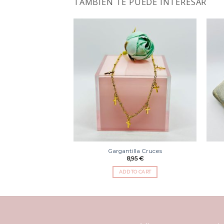
TAMBIÉN TE PUEDE INTERESAR
Añadir
a la
lista
de
deseos
Gargantilla Cruces
8,95
€
ADD TO CART