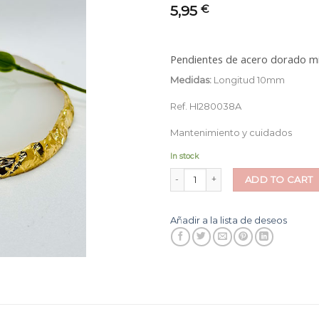
5,95
a la
€
lista
de
deseos
Pendientes de acero dorado mi
Medidas:
Longitud 10mm
Ref. HI280038A
Mantenimiento y cuidados
In stock
Pendientes Mini HI quantity
ADD TO CART
Añadir a la lista de deseos