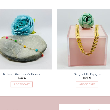
Añadir
Aña
a la
a 
lista
li
de
d
deseos
des
Pulsera Piedras Multicolor
Gargantilla Espigas
6,95
€
8,95
€
ADD TO CART
ADD TO CART