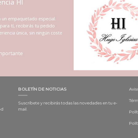
encia HI
n un empaquetado especial.
para tí, recibirás tu pedido
riencia única, sin ningún coste
importante
BOLETÍN DE NOTICIAS
Avis
Térm
Suscríbete y recibirás todas las novedades en tu e-
od
mail.
Polí
Polí