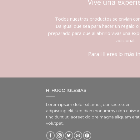
Vive una experi
Todos nuestros productos se envían co
Da igual que sea para hacer un regalo o 
preparado para que al abrirlo vivas una expe
adicional.
Para HI eres lo más 
HI HUGO IGLESIAS
Lorem ipsum dolor sit amet, consectetuer
adipiscing elit, sed diam nonummy nibh euism
tincidunt ut laoreet dolore magna aliquam erat
volutpat.