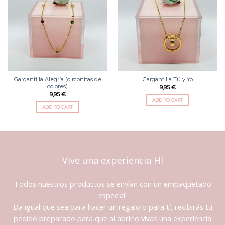
lista
lista
de
de
deseos
deseos
Gargantilla Alegría (circonitas de
Gargantilla Tú y Yo
colores)
9,95
€
9,95
€
ADD TO CART
ADD TO CART
Vive una experiencia HI
Todos nuestros productos se envían con un empaquetado
especial.
Da igual que sea para hacer un regalo o para tí, recibirás tu
pedido preparado para que al abrirlo vivas una experiencia