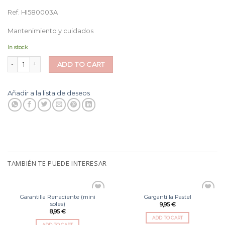
Ref. HI580003A
Mantenimiento y cuidados
In stock
Pulsera Coral Blanco quantity
ADD TO CART
Añadir a la lista de deseos
TAMBIÉN TE PUEDE INTERESAR
Garantilla Renaciente (mini
Gargantilla Pastel
Añadir
Añadir
soles)
9,95
€
a la
a la
8,95
€
lista
lista
de
de
ADD TO CART
deseos
deseos
ADD TO CART