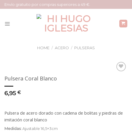
Saltar
Envío gratuito por compras superiores a 49 €.
al
contenido
HOME
/
ACERO
/
PULSERAS
Añadir
Pulsera Coral Blanco
a la
lista
de
6,95
€
deseos
Pulsera de acero dorado con cadena de bolitas y piedras de
imitación coral blanco
Medidas:
Ajustable 16,5+3cm