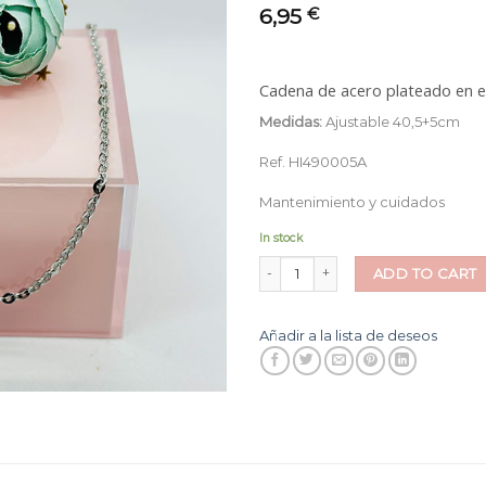
6,95
a la
€
lista
de
deseos
Cadena de acero plateado en es
Medidas:
Ajustable 40,5+5cm
Ref. HI490005A
Mantenimiento y cuidados
In stock
Cadena Brilli quantity
ADD TO CART
Añadir a la lista de deseos