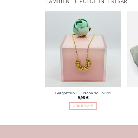
TAMBIÉN TE PUEDE INTERESAR
Añadir
a la
lista
de
deseos
Gargantilla HI Corona de Laurel
9,95
€
ADD TO CART