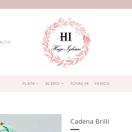
ACTO
PLATA
ACERO
JOYAS HI
HI KIDS
Cadena Brilli
Añadir