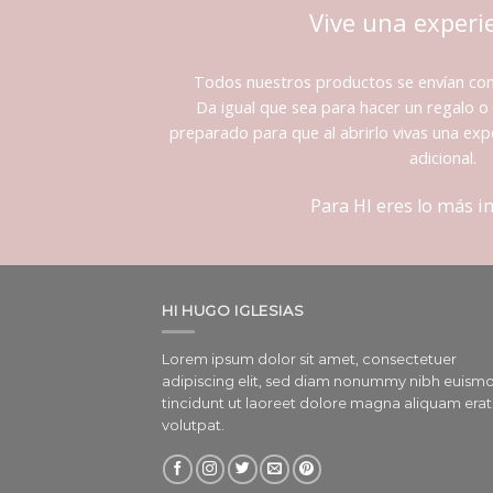
Vive una experi
Todos nuestros productos se envían co
Da igual que sea para hacer un regalo o 
preparado para que al abrirlo vivas una expe
adicional.
Para HI eres lo más 
HI HUGO IGLESIAS
Lorem ipsum dolor sit amet, consectetuer
adipiscing elit, sed diam nonummy nibh euism
tincidunt ut laoreet dolore magna aliquam erat
volutpat.