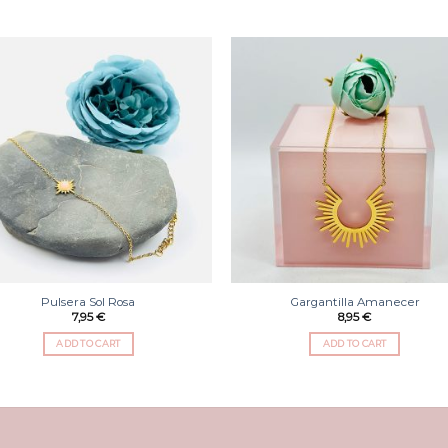
Añadir
Aña
a la
a 
lista
li
de
d
deseos
des
Pulsera Sol Rosa
Gargantilla Amanecer
7,95
€
8,95
€
ADD TO CART
ADD TO CART