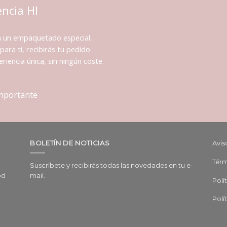
encia HI
n un empaquetado especial.
para tí, recibirás tu pedido
riencia única, sin ningún coste
importante
BOLETÍN DE NOTICIAS
Avis
Térm
Suscríbete y recibirás todas las novedades en tu e-
od
mail.
Polí
Polí