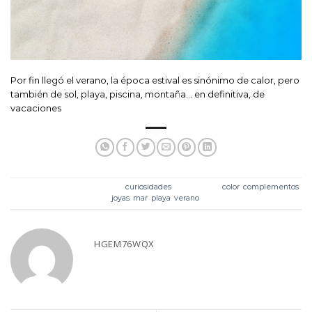
Por fin llegó el verano, la época estival es sinónimo de calor, pero
también de sol, playa, piscina, montaña… en definitiva, de
vacaciones
Esta entrada fue publicada en
curiosidades
y etiquetada
color
,
complementos
,
joyas
,
mar
,
playa
,
verano
.
HGEM76WQX