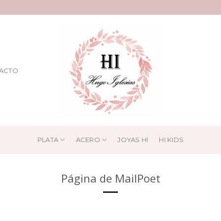
ACTO
PLATA
ACERO
JOYAS HI
HI KIDS
Página de MailPoet