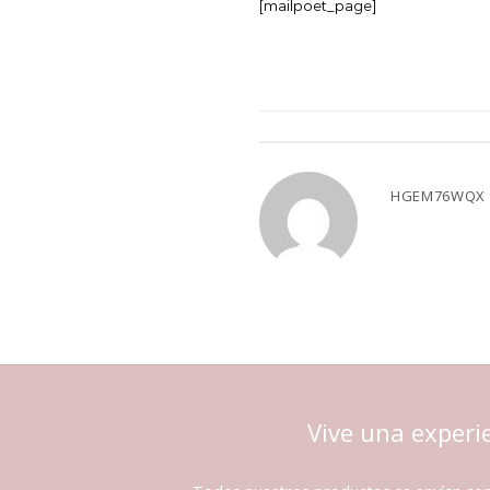
[mailpoet_page]
HGEM76WQX
Vive una experi