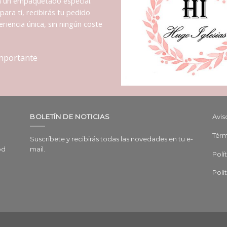
n un empaquetado especial.
para tí, recibirás tu pedido
riencia única, sin ningún coste
importante
BOLETÍN DE NOTICIAS
Avis
Térm
Suscríbete y recibirás todas las novedades en tu e-
od
mail.
Polí
Polí