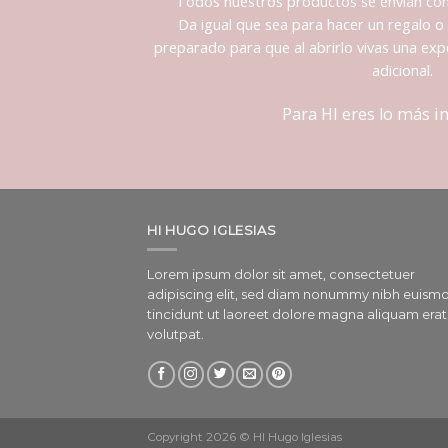
Todos nuestros productos se envían co
Da igual que sea para hacer un regalo o 
preparado para que al abrirlo vivas una expe
adicional.
Para HI eres lo más 
HI HUGO IGLESIAS
Lorem ipsum dolor sit amet, consectetuer
adipiscing elit, sed diam nonummy nibh euism
tincidunt ut laoreet dolore magna aliquam erat
volutpat.
Copyright 2026 © HI Hugo Iglesias