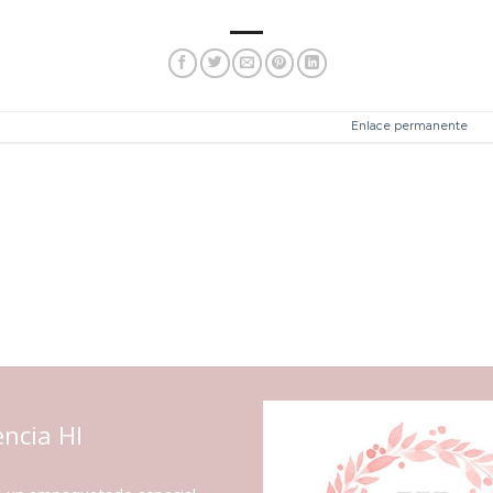
Esta entrada fue publicada en . Marque como favorito el
Enlace permanente
.
encia HI